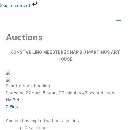
Spring
Skip to content
naar
Main
de
Men
inhoud
Auctions
KUNSTVEILING MEESTERSCHAP BIJ MARTINUS ART
HOUSE
Paard in yoga houding
Ended at:
67
days
8
hours
20
minutes
43
seconds
ago
No Bid
0 Bids
Auction has expired without any bids.
Description