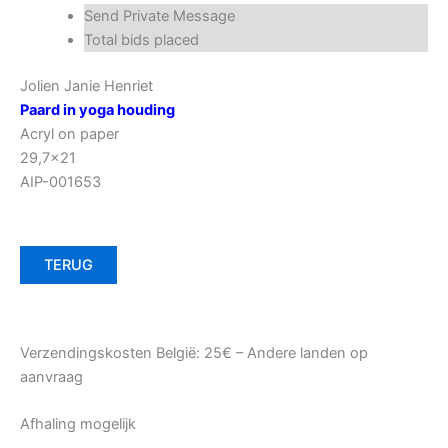
Send Private Message
Total bids placed
Jolien Janie Henriet
Paard in yoga houding
Acryl on paper
29,7×21
AIP-001653
TERUG
Verzendingskosten België: 25€ – Andere landen op
aanvraag
Afhaling mogelijk